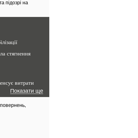
а підозрі на
ілізації
ла стягнення
пенсує витрати
Показати ще
 повернень,