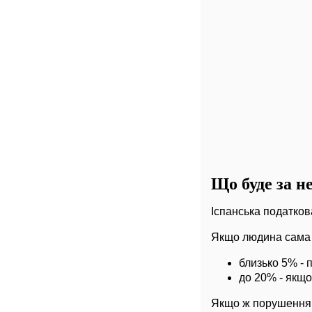
Що буде за н
Іспанська податков
Якщо людина сама п
близько 5% - п
до 20% - якщо
Якщо ж порушення в