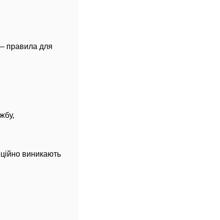
 — правила для
жбу,
иційно виникають