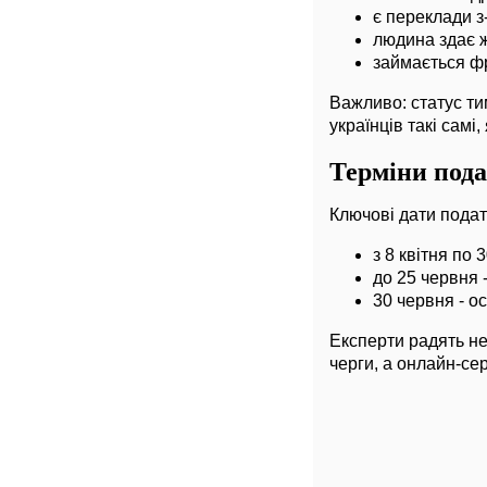
є переклади з
людина здає 
займається фр
Важливо: статус ти
українців такі самі,
Терміни пода
Ключові дати подат
з 8 квітня по
до 25 червня 
30 червня - о
Експерти радять н
черги, а онлайн-се