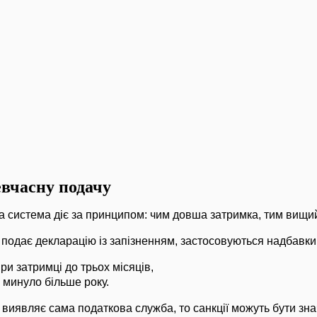
евчасну подачу
а система діє за принципом: чим довша затримка, тим вищи
одає декларацію із запізненням, застосовуються надбавки
ри затримці до трьох місяців,
 минуло більше року.
иявляє сама податкова служба, то санкції можуть бути зн