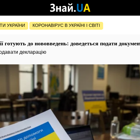
ОТИ УКРАЇНИ
КОРОНАВІРУС В УКРАЇНІ І СВІТІ
нії готують до нововведень: доведеться подати докумен
подавати декларацію