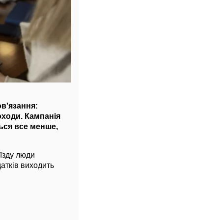
ов'язання:
оходи. Кампанія
ься все менше,
еїзду люди
датків виходить