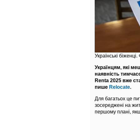
Українські біженці.
Українцям, які ме
наявність тимчасо
Renta 2025 вже ст
пише
Relocate
.
Для багатьох це пи
зосереджені на жит
першому плані, якщ