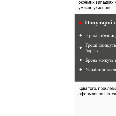
окремих випадках м
умисне ухилення.
Популярні 
5 років в'язни
Гроші спишуть 
боргів
Бронь можуть а
Українців зак
Крім того, проблем
оформлення іпотеки