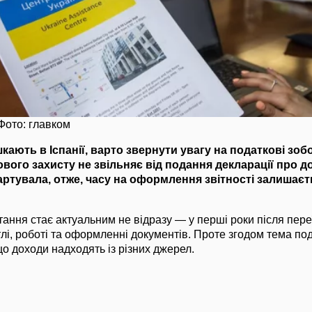
 Фото: главком
шкають в Іспанії, варто звернути увагу на податкові зоб
вого захисту не звільняє від подання декларації про д
артувала, отже, часу на оформлення звітності залишаєт
тання стає актуальним не відразу — у перші роки після пер
лі, роботі та оформленні документів. Проте згодом тема по
о доходи надходять із різних джерел.