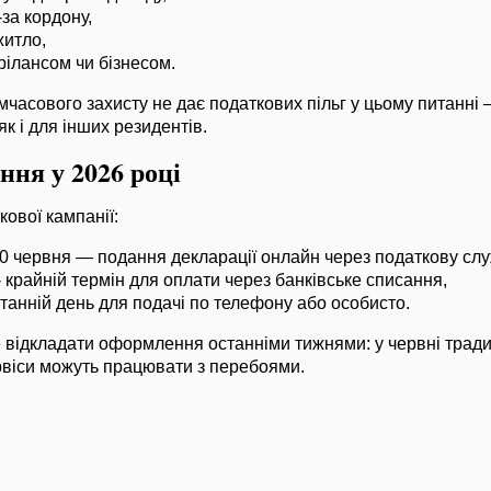
-за кордону,
житло,
ілансом чи бізнесом.
мчасового захисту не дає податкових пільг у цьому питанні
 як і для інших резидентів.
ння у 2026 році
кової кампанії:
 30 червня — подання декларації онлайн через податкову слу
- крайній термін для оплати через банківське списання,
станній день для подачі по телефону або особисто.
е відкладати оформлення останніми тижнями: у червні трад
рвіси можуть працювати з перебоями.