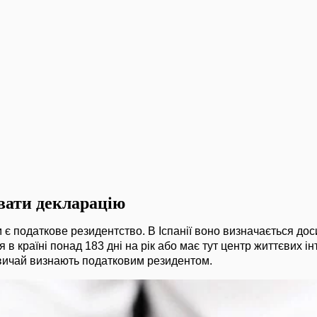
вати декларацію
є ​​податкове резидентство. В Іспанії воно визначається дос
в країні понад 183 дні на рік або має тут центр життєвих ін
зазвичай визнають податковим резидентом.